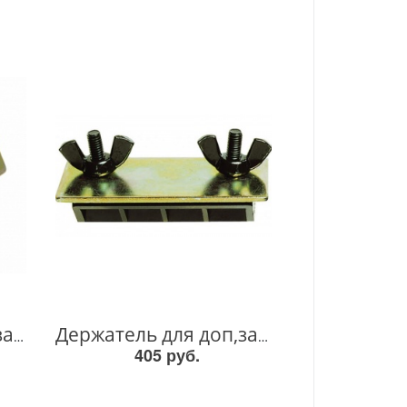
Держатель для доп,заточки 110 123055-9 123055-9
Держатель для доп,заточки 82мм 123004-6 123004-6
405 руб.