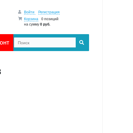
Войти
Регистрация
Корзина
0 позиций
на сумму
0 руб.
ОНТ
в
щие,
ли,