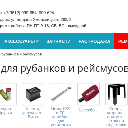
к
+7(3812) 999-654, 999-624
дрес: ул.Богдана Хмельницкого 283/3
ремя работы: ПН-ПТ 9-18, СБ, ВС - выходной
АКСЕССУАРЫ
ЗАПЧАСТИ
РАСПРОДАЖА
РЕМ
 рубанков и рейсмусов
для рубанков и рейсмусо
водочные
Ключи,
Ножи HSS
Упоры,
Пылесборники
бруски
держатели,
и TC,
направляю
Биты
калибры
ограничите
для
столы и
установки
подставки