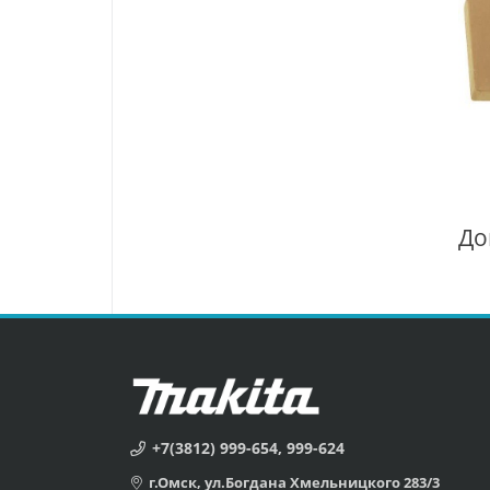
+7(3812) 999-654, 999-624
г.Омск, ул.Богдана Хмельницкого 283/3