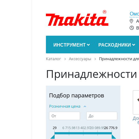
Омс
А
В
ИНСТРУМЕНТ
РАСХОДНИКИ
Каталог
Аксессуары
Принадлежности для
Принадлежности 
Подбор параметров
Розничная цена
До
29
6 715.98
13 402.97
20 089.95
26 776.93