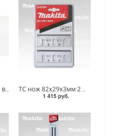
Параллельный упор в сборе KP0810 122785-9 122785-9
ТС нож 82х29х3мм 2 шт(многор,) D-07967 D-07967
1 415 руб.