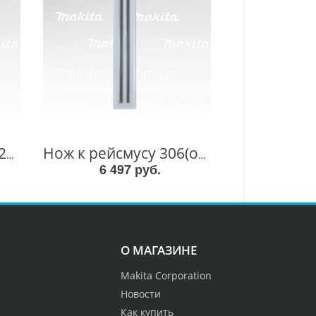
ТС нож 110х29х3мм 2шт(многор,) D-08822 D-08822
Нож к рейсмусу 306(однораз)2шт 793346-8 793346-8
6 497 руб.
О МАГАЗИНЕ
Makita Corporation
Новости
Как купить