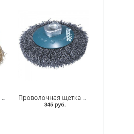
Проволочная щетка М14х75мм D-39768 D-39768
Проволочная щетка М14х100мм D-39827 D-39827
345 руб.