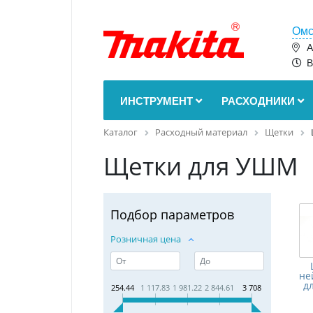
Омс
А
В
ИНСТРУМЕНТ
РАСХОДНИКИ
Каталог
Расходный материал
Щетки
Щетки для УШМ
Подбор параметров
Розничная цена
не
д
254.44
1 117.83
1 981.22
2 844.61
3 708