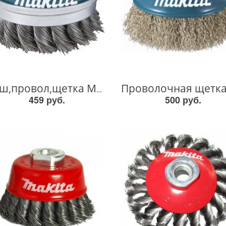
Чаш,провол,щетка M14x2 60мм D-24153 D-24153
459 руб.
500 руб.