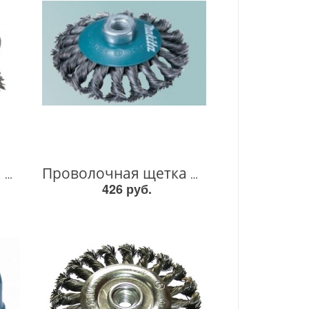
Проволочная щетка М14х90мм D-39780 D-39780
Проволочная щетка М14х115мм D-39883 D-39883
426 руб.