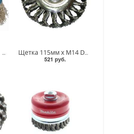
Проволочная щетка М14х100мм D-39805 D-39805
Щетка 115мм х M14 D-29561 D-29561
521 руб.