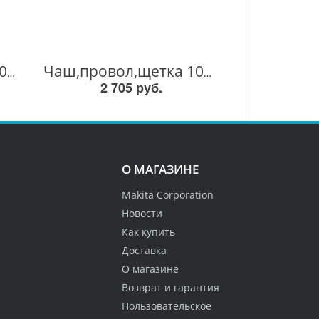
Кон,провол,щетка 100мм(18эл) P-04494 P-04494
Чаш,провол,щетка 100мм(26эл) P-04472 P-04472
2 705 руб.
О МАГАЗИНЕ
Makita Corporation
Новости
Как купить
Доставка
О магазине
Возврат и гарантия
Пользовательское